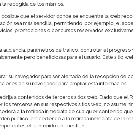
ra la recogida de los mismos.
 posible que el servidor donde se encuentra la web recon
gación sea más sencilla, permitiendo, por ejemplo, el acc
rvicios, promociones o concursos reservados exclusivamen
a audiencia, parámetros de tráfico, controlar el progreso
camente pero beneficiosas para el usuario. Este sitio web
igurar su navegador para ser alertado de la recepción de co
rucciones de su navegador para ampliar esta información.
 redirija a contenidos de terceros sitios web. Dado que
r los terceros en sus respectivos sitios web, no asume n
ederá a la retirada inmediata de cualquier contenido que 
orden público, procediendo a la retirada inmediata de la r
mpetentes el contenido en cuestión.