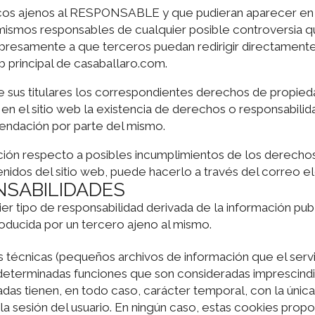
ficos ajenos al RESPONSABLE y que pudieran aparecer en e
 mismos responsables de cualquier posible controversia q
samente a que terceros puedan redirigir directamente a
eb principal de casaballaro.com.
s titulares los correspondientes derechos de propiedad i
 en el sitio web la existencia de derechos o responsabil
endación por parte del mismo.
ción respecto a posibles incumplimientos de los derechos 
nidos del sitio web, puede hacerlo a través del correo 
NSABILIDADES
tipo de responsabilidad derivada de la información publ
roducida por un tercero ajeno al mismo.
es técnicas (pequeños archivos de información que el serv
 determinadas funciones que son consideradas imprescindi
lizadas tienen, en todo caso, carácter temporal, con la únic
la sesión del usuario. En ningún caso, estas cookies prop