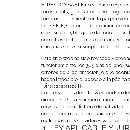
El RESPONSABLE no se hace responsable
foros, chats, generadores de blogs, co
forma independiente en la página web 
la LSSICE, se pone a disposición de tod
o, en su caso, bloqueo de todos aquello
derechos de terceros o la moral y el o
que pudiera ser susceptible de esta clas
Este sitio web ha sido revisado y prob
funcionamiento los 365 días del año, 2
errores de programación, o que aconte
hagan imposible el acceso a la página 
Direcciones IP
Los servidores del sitio web podrán det
dirección IP es un número asignado au
registrada en un fichero de actividad d
de obtener mediciones únicamente esta
realizadas a los servidores web, el orde
4. LEY APLICABLE Y JU