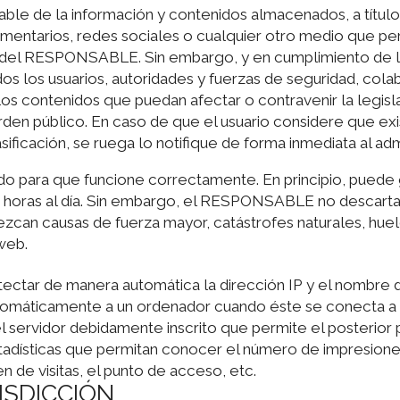
 de la información y contenidos almacenados, a título e
mentarios, redes sociales o cualquier otro medio que pe
del RESPONSABLE. Sin embargo, y en cumplimiento de lo d
os los usuarios, autoridades y fuerzas de seguridad, cola
s contenidos que puedan afectar o contravenir la legislac
rden público. En caso de que el usuario considere que exi
ificación, se ruega lo notifique de forma inmediata al adm
ado para que funcione correctamente. En principio, puede 
4 horas al día. Sin embargo, el RESPONSABLE no descarta l
zcan causas de fuerza mayor, catástrofes naturales, hue
web.
ectar de manera automática la dirección IP y el nombre de
tomáticamente a un ordenador cuando éste se conecta a I
el servidor debidamente inscrito que permite el posterior
dísticas que permitan conocer el número de impresiones 
n de visitas, el punto de acceso, etc.
RISDICCIÓN